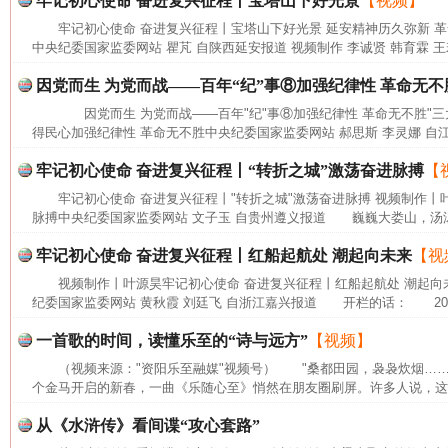
牢记初心使命 奋进复兴征程丨宝塔山下好光景
【视频】
牢记初心使命 奋进复兴征程丨宝塔山下好光景 延安精神历久弥新 
中央纪委国家监委网站 瞿芃 自陕西延安报道 视频制作 李诚贤 韩育霖 王
因党而生 为党而战——百年“纪”事⑧加强纪律性 革命无不
因党而生 为党而战——百年"纪"事⑧加强纪律性 革命无不胜"三
得民心加强纪律性 革命无不胜中央纪委国家监委网站 郝思斯 李灵娜 自江
牢记初心使命 奋进复兴征程丨“转折之城”激荡奋进脉搏
【
牢记初心使命 奋进复兴征程丨"转折之城"激荡奋进脉搏 视频制作丨叶
脉搏中央纪委国家监委网站 文子玉 自贵州遵义报道 巍巍大娄山，汤汤
牢记初心使命 奋进复兴征程丨红船起航处 潮起向未来
【视
视频制作丨叶源昊牢记初心使命 奋进复兴征程丨红船起航处 潮起向
纪委国家监委网站 黄秋霞 刘廷飞 自浙江嘉兴报道 开栏的话： 202
一首歌的时间，读懂乐至的“诗与远方”
【视频】
（视频来源："资阳乐至融媒"视频号） "桑都田园，袅袅炊烟…
网上购药对药下症？
个金马开启的新春，一曲《乐随心至》悄然在朋友圈刷屏。许多人说，这首
从《水浒传》看间谍“攻心套路”