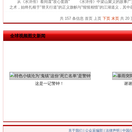
从《水浒传》看间谍"攻心套路" 《水浒传》中梁山聚义的故事广
之术，始终扎根于"替天行道"的正义旗帜与"惺惺相惜"的江湖道义，其中蕴
共 157 条信息
首页
上页
下页
末页
共 20 
全球视频图文新闻
这是一记警钟！
谢
关于我们
|
公众采编部
|
法律声明
| 中国