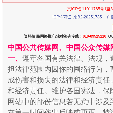
今
在谋一域中谋全局
京ICP备11011765号1至3
ICP许可证: 京B2-20251785
广
资料编辑/网络推广/法律咨询专线：
010-89525216
QQ
中国公共传媒网、中国公众传媒
一、
遵守各国有关法律、法规，
担法律范围内因你的网络行为，
习近平的博鳌关键词
魏明亮
成伤害和损失的法律和经济责任
和经济责任。维护各国宪法，保
网站中的部份信息若无意中涉及
在第一时间作出反映或更正。特