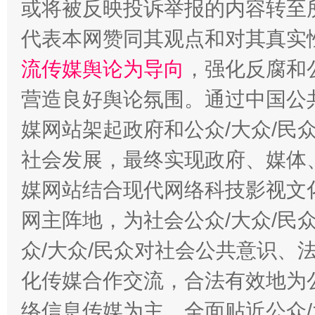
或将被反映投诉举报的内容转至
代表本网赞同其观点和对其真实
流传媒舆论为导向
，强化反腐和
营造良好舆论氛围。通过中国公共
这是一记警钟！
谢
媒网站架起政府和公众/大众/民
社会发展，最终实现政府、媒体、
媒网站结合现代网络科技影视文
网主阵地，为社会公众/大众/民
众/大众/民众对社会公共意识、
化传媒合作交流，合法有效地为公
今
络信息传媒为主，全面贴近公众/
在谋一域中谋全局