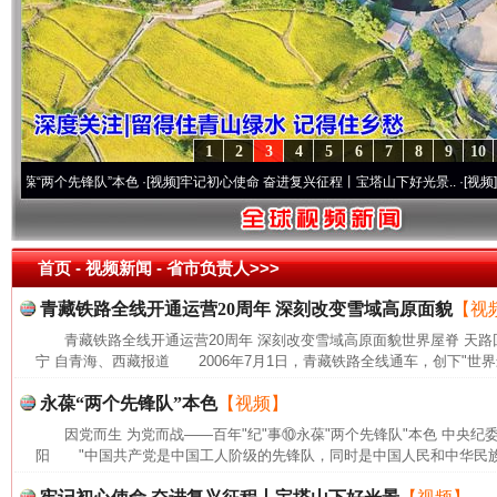
1
2
3
4
5
6
7
8
9
10
两个先锋队”本色
·[视频]
牢记初心使命 奋进复兴征程丨宝塔山下好光景..
·[视频]
因党而生
首页
- 视频新闻 -
省市负责人>>>
青藏铁路全线开通运营20周年 深刻改变雪域高原面貌
【视
青藏铁路全线开通运营20周年 深刻改变雪域高原面貌世界屋脊 天路
宁 自青海、西藏报道 2006年7月1日，青藏铁路全线通车，创下"世界
永葆“两个先锋队”本色
【视频】
因党而生 为党而战——百年"纪"事⑩永葆"两个先锋队"本色 中央纪
阳 "中国共产党是中国工人阶级的先锋队，同时是中国人民和中华民族的