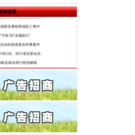
6家美国实体采取反制措..
“神药”背后的真相
起首例对外贸易国家安全..
新闻推荐
通报西安赛格商场坠亡事件
产可执”到“全额执行”
检抗诉的疑难复杂刑事案件
5死1伤，四川省安委会挂..
0家县级农商行获批解散
动明方向 靶向攻坚提质..
协会接连发公告
法官巧妙执行解纠纷
局长被指低俗骚扰女当事人
处分纪检监察干部1535人
百姓关切的事一件一件办好
公安厅征集新型黑恶违法..
6家美国实体采取反制措..
起首例对外贸易国家安全..