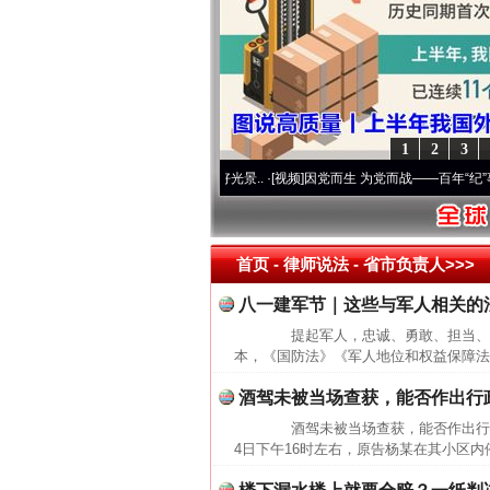
1
2
3
使命 奋进复兴征程丨宝塔山下好光景..
·[视频]
因党而生 为党而战——百年“纪”事⑧加强
首页
- 律师说法 -
省市负责人>>>
八一建军节｜这些与军人相关的
提起军人，忠诚、勇敢、担当、无
本，《国防法》《军人地位和权益保障法
酒驾未被当场查获，能否作出行
酒驾未被当场查获，能否作出行政处
4日下午16时左右，原告杨某在其小区内