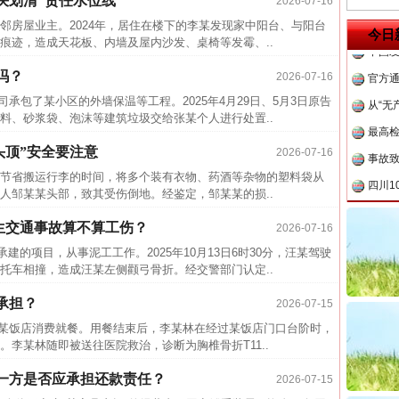
划清“责任水位线”
中方对
2026-07-16
茶叶“炒上天”
房屋业主。2024年，居住在楼下的李某发现家中阳台、与阳台
中国发
今日
痕迹，造成天花板、内墙及屋内沙发、桌椅等发霉、..
官方
吗？
2026-07-16
从“无
司承包了某小区的外墙保温等工程。2025年4月29日、5月3日原告
最高
料、砂浆袋、泡沫等建筑垃圾交给张某个人进行处置..
事故致
头顶”安全要注意
2026-07-16
四川1
节省搬运行李的时间，将多个装有衣物、药酒等杂物的塑料袋从
闻令而
人邹某某头部，致其受伤倒地。经鉴定，邹某某的损..
行业
发生交通事故算不算工伤？
2026-07-16
谢谢有你温暖了四季
执行
建的项目，从事泥工工作。2025年10月13日6时30分，汪某驾驶
上半年
托车相撞，造成汪某左侧颧弓骨折。经交警部门认定..
把老
承担？
2026-07-15
四川省
在某饭店消费就餐。用餐结束后，李某林在经过某饭店门口台阶时，
李某林随即被送往医院救治，诊断为胸椎骨折T11..
中方对
中国发
一方是否应承担还款责任？
2026-07-15