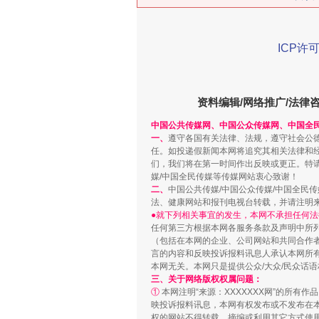
ICP许可
资料编辑/网络推广/法律
中国公共传媒网、中国公众传媒网、中国全
“刷贴”乱象丛生
一、
遵守各国有关法律、法规，遵守社会公
任。如投递假新闻本网将追究其相关法律和
们，我们将在第一时间作出反映或更正。特
媒/中国全民传媒等传媒网站衷心致谢！
二、
中国公共传媒/中国公众传媒/中国全民
法、健康网站和报刊电视台转载，并请注明
●就下列相关事宜的发生，本网不承担任何法
任何第三方根据本网各服务条款及声明中所
（包括在本网的企业、公司网站和共同合作
言的内容和反映投诉报料讯息人承认本网所
本网无关。本网只是提供公众/大众/民众话
三、关于网络版权权属问题：
①
本网注明“来源：XXXXXXX网”的所有
映投诉报料讯息，本网有权发布或不发布在
揭批美国五大"原罪"
权的网站不得转载、摘编或利用其它方式使用