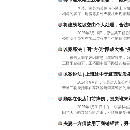
楼下漏水楼上就要全赔？一纸判决
网上购药对药下症？
李某、黄某为某住宅小区上下相邻
相邻的客厅、厨房等多处天花板出现渗漏
将建筑垃圾交由个人处理，合法
2025年2月16日，原告某工程公
公司安全员将在施工过程中产生的保温材
以案释法｜图“方便”酿成大祸 “
被告人刘某姣因着急回老家过年，为
三楼阳台抛下，正巧砸中楼下路过的被害
以案说法 | 上班途中无证驾驶
这是一记警钟！
2024年9月起，汪某进入某公司承
普通二轮摩托车在某路段与李某驾驶的摩
顾客在饭店门前摔伤，损失谁来
2025年1月31日中午，李某林
因当天下雨导致台阶湿滑，不慎摔倒受伤。
夫妻一方借款用于商铺经营，另