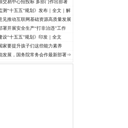
源交易中心招投标 多部门作出部署
监测“十五五”规划》发布｜全文｜解
意见推动互联网基础资源高质量发展
部署开展安全生产“打非治违”工作
建设“十五五”规划》印发｜全文
国家要提升孩子们这些能力素养
进复兴征程丨红船起航处 潮起..
·[视频]
一首歌的时间，读懂乐至的“诗与远方”
·[视频]
从
能发展，国务院常务会作最新部署⇒
公安厅征集新型黑恶违法..