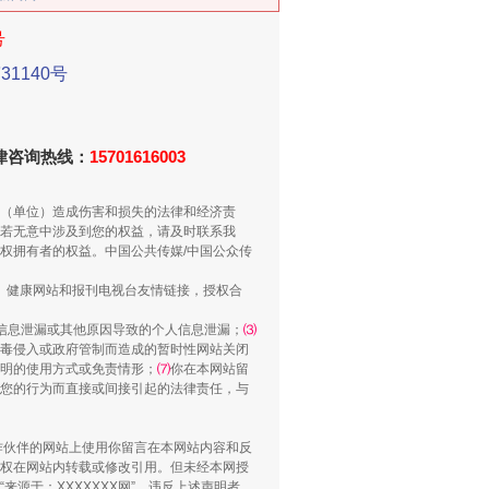
号
1140号
法律咨询热线：
15701616003
别拿“量子”当幌子
（单位）造成伤害和损失的法律和经济责
若无意中涉及到您的权益，请及时联系我
权拥有者的权益。中国公共传媒/中国公众传
、健康网站和报刊电视台友情链接，授权合
信息泄漏或其他原因导致的个人信息泄漏；
⑶
毒侵入或政府管制而造成的暂时性网站关闭
明的使用方式或免责情形；
⑺
你在本网站留
您的行为而直接或间接引起的法律责任，与
合作伙伴的网站上使用你留言在本网站内容和反
权在网站内转载或修改引用。但未经本网授
习近平的“航天情”
源于：XXXXXXX网”。违反上述声明者，