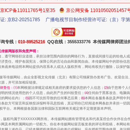
京ICP备11011765号1至35
京公网安备 11010502051457
证: 京B2-20251785
广播电视节目制作经营许可证:（京）字第3
咨询专线：
010-89525216
QQ在线：3555333776 本传媒网律师团
生物安全法正式实施
民传媒网版权和免责声明：
德，遵守网络职业道德，承担法律范围内因你的网络行为，直接或间接引起的给他人或
经济责任。维护各国宪法，保障公民的言论自由和新闻自由。本传媒网站中的部份信息
请来函来电说明本网站提供内容系本人或法人版权所有，网站有权先行撤除，以保护版
传媒等传媒网站，由众全影视文化传媒（北京）有限公司独家协办发布广告。欢迎合法
来源，并可添加相应链接。
律责任：⑴
本网根据法律规定或相关政府的要求提供您的个人信息；
⑵
由于您将个人
列明的情况使用您的个人信息，由此所产生的纠纷责任；
⑷
任何由于黑客攻击、电脑病
者的网站在内）；
⑸
因不可抗拒导致的任何事态后果；
⑹
本网在各服务条款及声明中列
有条款方可留言和反映投诉报料等讯息投稿，其证明你已经阅读本网条款并承担一切因
语权平台。本网根据各国新法律和国际互联网有关规定将不定期更新本声明。
作品，版权均属于XXXXXXX网所有。本传媒网站拥有管理笔名和代表某些合作伙伴在
本网及本网所属网站的一切权力。你在本传媒网站留言板发表的评论和投稿，本网站有
"炒鞋教程"里的骗局
本网上述作品。已经本网授权使用作品的单位或网站，应在授权范围内使用，并注明“来