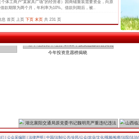
官方
（个体工商户"某家具广场"的经营者）因商铺重装需要资金，向原
借款期限为两个月，年利率为10%。借款到期后，被..
从“无
条信息
首页
上页
下页
末页
共 231 页
最高
今年投资意愿榜揭晓
事故致
四川1
闻令而
行业
执行
上半年
把老
魏明亮严重违纪违法案透视
我们
|
公众采编部
|
法律声明
| 中国/法制/公共/全民/公众/农业/文化/视频/检察/法院/法治