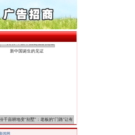
通报西安赛格商场坠亡事件
产可执”到“全额执行”
检抗诉的疑难复杂刑事案件
新中国诞生的见证
5死1伤，四川省安委会挂..
0家县级农商行获批解散
动明方向 靶向攻坚提质..
协会接连发公告
局长被指低俗骚扰女当事人
处分纪检监察干部1535人
百姓关切的事一件一件办好
千亩耕地变“别墅”
/新闻网