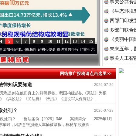
事关公共资
《生态环境
读
四部门印发
多部门联合
《美丽中国
4
5
6
7
8
9
10
11
12
13
14
15
未来五年，
纪律..
·[视频]
牢记初心使命 奋进复兴征程丨“转折之城”激荡..
·[视频]
牢记初心使命 奋
事关人工智
网络推广投稿请点击这里>>
法律知识要知道
2026-07-29
私是刻在他们身上的鲜明标签。我国构建起以《宪法》为根
》《兵役法》《民法典》《刑法》《退役军人保障法》..
政处罚？
2026-07-28
罚？ 鲁法案例【2026】346 案情简介 2025年1月
停车时，因故意毁损他人车辆被举报，称杨某涉嫌酒..
四川省