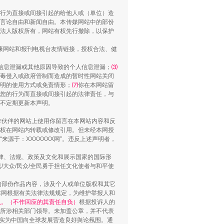
行为直接或间接引起的给他人或（单位）造
“谁都不怕”的他落马了
言论自由和新闻自由。本传媒网站中的部份
法人版权所有，网站有权先行撤除，以保护
健康网站和报刊电视台友情链接，授权合法、健
信息泄漏或其他原因导致的个人信息泄漏；
⑶
毒侵入或政府管制而造成的暂时性网站关闭
明的使用方式或免责情形；
⑺
你在本网站留
您的行为而直接或间接引起的法律责任，与
将不定期更新本声明。
合作伙伴的网站上使用你留言在本网站内容和反
权在网站内转载或修改引用。但未经本网授
源于：XXXXXXX网”。违反上述声明者，
用生命托举生命
法律、法规、政策及文化和展示国家的国际形
大众/民众/全民勇于担任文化使者与和平使
的部份作品内容，涉及个人或单位版权和其它
本网根据有关法律法规规定，为维护举报人和
认。（不作回应的其责任自负）
根据投诉人的
至所涉相关部门领导。未加盖公章，并不代表
督，实为中国向全球发展营造良好舆论氛围。通