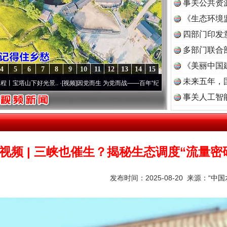
事关公共资
《生态环境
读
四部门印发
多部门联合
《美丽中国
4
5
6
7
8
9
10
11
12
13
14
15
未来五年，
下好光景..
·[视频]
因党而生 为党而战——百年“纪”事⑧加强纪律..
·[视频]
牢记初心使命
事关人工智
视频 | 三峡也催生？揭秘生态调度“流量密
发布时间：2025-08-20 来源：
“中
茶叶“炒上天”