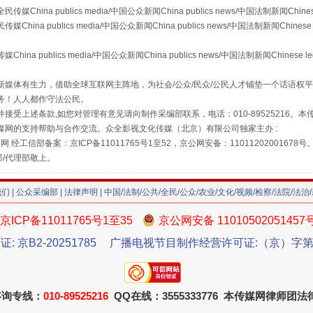
a publics media/中国公众新闻China publics news/中国法制新闻Chinese
 publics media/中国公众新闻China publics news/中国法制新闻Chinese 
publics media/中国公众新闻China publics news/中国法制新闻Chinese l
媒体有生力，借助全球互联网主阵地，为社会/公众/民众/公民人才铺垫一个话语权平
务！人人都作守法公民。
接受上述条款,如您对管理有意见请向制作采编部联系，电话：010-89525216。
媒网的支持帮助与合作交流。众全影视文化传媒（北京）有限公司独家主办 :
网 经工信部备案：京ICP备11011765号1至52，京公网安备：11011202001678号
珠宝鉴定乱象
部/代理部敬上。
我们
|
公众采编部
|
法律声明
| 中国/法制/公共/全民/公众/农业/文化/视频/检察/法院/法治
京ICP备11011765号1至35
京公网安备 11010502051457
证: 京B2-20251785
广播电视节目制作经营许可证:（京）字第3
咨询专线：
010-89525216
QQ在线：3555333776 本传媒网律师团