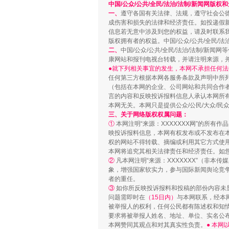
中国/公众/公共/全民/法治/法制/新闻网版权
一、
遵守各国有关法律、法规，遵守社会公
站台名比不上好声名
成伤害和损失的法律和经济责任。如投递假
信息若无意中涉及到您的权益，请及时联系
版权拥有者的权益。中国/公众/公共/全民/法
二、
中国/公众/公共/全民/法治/法制/
康网站和报刊电视台转载，并请注明来源，
●就下列相关事宜的发生，本网不承担任何法
任何第三方根据本网各服务条款及声明中所
（包括在本网的企业、公司网站和共同合作
言的内容和反映投诉报料信息人承认本网所
本网无关。本网只是提供公众/公民/大众/
三、关于网络版权权属问题：
①
本网注明“来源：XXXXXXX网”的所有
映投诉报料信息，本网有权发布或不发布在
权的网站不得转载、摘编或利用其它方式使用
漫山遍野的桃花与雪山、麦地、白
本网将追究其相关法律责任和经济责任。如
②
凡本网注明“来源：XXXXXXX”（非
象，增强国家软实力，参与国际新闻舆论竞争
者的重任。
③
如你所反映投诉报料和投稿的部份内容未
问题需即时在
（15日内）
与本网联系，经本
被举报人的权利，任何公民都有陈述权和知
要求将被举报人姓名、地址、单位、实名公布
本网赞同其观点和对其真实性负责。
● 本