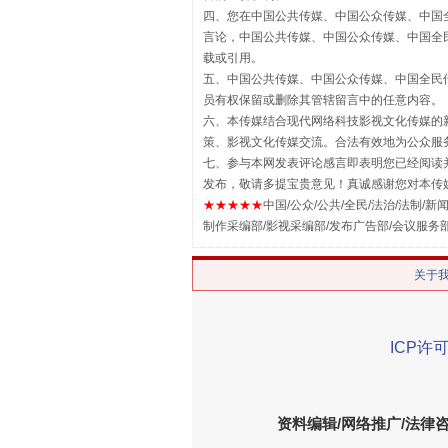
四、您在中国公共传媒、中国公众传媒、中国全民传媒Chin
言论，中国公共传媒、中国公众传媒、中国全民传媒China
载或引用。
五、中国公共传媒、中国公众传媒、中国全民传媒China 
员有权保留或删除其管辖留言中的任意内容。
六、本传媒结合现代网络科技影视文化传媒的新
策、影视文化传媒交流。合法有效地为公众服
七、参与本网发表评论感言即表明您已经阅读并
发布，敬请多提宝贵意见！真诚感谢您对本传
★★★★★
中国/公众/公共/全民/法治/法制/新闻
解纷+调解+退费，一次搞定
制作采编部/影视采编部/发布广告部/会议服务
关于
ICP许可
资料编辑/网络推广/法律