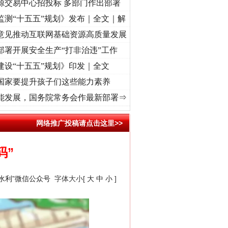
源交易中心招投标 多部门作出部署
监测“十五五”规划》发布｜全文｜解
意见推动互联网基础资源高质量发展
部署开展安全生产“打非治违”工作
建设“十五五”规划》印发｜全文
国家要提升孩子们这些能力素养
 奋进复兴征程丨“转折之城”激荡..
·[视频]
牢记初心使命 奋进复兴征程丨红船起航处 潮起
能发展，国务院常务会作最新部署⇒
网络推广投稿请点击这里>>
码”
国水利”微信公众号
字体大小[
大
中
小
]
“神药”背后的真相