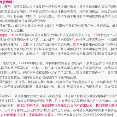
和免责声明：
德，遵守中国互联网法律法规及行业规定和网络职业道德，承担法律范围内因你的网络
走近一线检察官
新闻造成社会影响的，本网将追究其相关法律和经济责任。维护各国宪法，保障公民的
我们，我们将在第一时间作出反映或更正。特请来函来电说明本网站提供内容系本人或
治/法制/新闻网等传媒网站衷心致谢！
新闻网等传媒网站，由众全影视文化传媒（北京）有限公司独家协办发布广告。欢迎合法、
并可添加相应链接。
律责任：⑴
本网根据法律规定或相关政府的要求提供您的个人信息；
⑵
由于您将个人
列明的情况使用您的个人信息，由此所产生的纠纷责任；
⑷
任何由于黑客攻击、电脑病
者的网站在内）；
⑸
因不可抗拒导致的任何事态后果；
⑹
本网在各服务条款及声明中列
有条款方可留言和反映投诉报料等讯息投稿，其证明你已经阅读本网条款并承担一切因
民众/全民话语权平台。本网根据中国互联网法律法规及行业规定和国际互联网有关规定
作品，版权均属于XXXXXXX网所有。本传媒网站拥有管理笔名和代表某些合作伙伴在
本网及本网所属网站的一切权力。你在本传媒网站留言板发表的评论和投稿，本网站有
本网上述作品。已经本网授权使用作品的单位或网站，应在授权范围内使用，并注明“来
藏房
除了知识还要"留白"
您对管理有意见，请向留言板管理员或向本传媒网站反映。
本传媒系列网站）的作品，均转载自其它媒体，转载目的在于传递更多信息，宣传国家的
，对于建设创新型国家、建设和谐社会、和谐世界都具有重大的现实意义；公众/公民/
显示发布，因涉及相关法律法规或不文明用语，请谅解！如因被反映投诉报料和投稿
网核实属实，有权先行撤除或暂时屏蔽。注：被反映投诉举报或报料的个人或单位，
情权的权利，
在收到本网信函、短信或电话告知后15日内不作出回应，我们将视为默
，让相关专家和公众/公民/大众/民众/全民进行评论，或将被反映投诉举报的内容转
网以多种传播形式传播主流媒体舆论为导向
，强化反腐和公众/公民/大众/民众/全民监