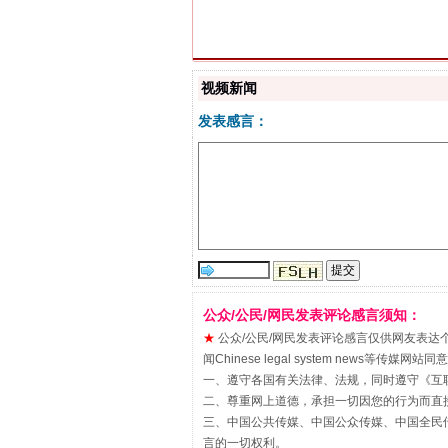
视频新闻
发表感言：
“刷贴”乱象丛生
公众/公民/网民发表评论感言须知：
★
公众/公民/网民发表评论感言仅供网友表达个人看法
闻Chinese legal system new
一、遵守各国有关法律、法规，同时遵守《
互
揭批美国五大"原罪"
二、尊重网上道德，承担一切因您的行为而直
三、中国公共传媒、中国公众传媒、中国全民传媒China 
言的一切权利。