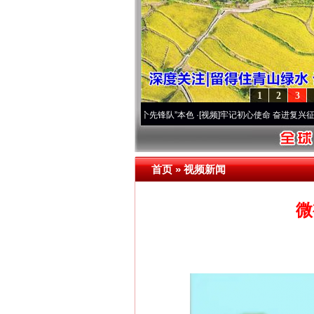
1
2
3
变雪域高原..
·[视频]
永葆“两个先锋队”本色
·[视频]
牢记初心使命 奋进复兴征程丨宝塔山
首页
»
视频新闻
微
网上购药对药下症？