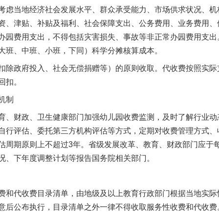
考虑当地经济社会发展水平、群众承受能力、市场供求状况、机
资、津贴、补贴及福利、社会保障支出、公务费用、业务费用、
办园费用支出，不得包括灾害损失、事故等非正常办园费用支出
大班、中班、小班，下同）科学分摊核算成本。
除政府投入、社会无偿捐赠等）的原则收取。代收费按照实际
回扣。
机制
、财政、卫生健康部门加强幼儿园收费监测，及时了解行业动
自行评估、委托第三方机构评估等方式，定期对收费管理方式、
估周期原则上不超过3年。省级发展改革、教育、财政部门应于每
况、下年度调整计划等报告国务院相关部门。
和代收费目录清单，由地级及以上教育行政部门根据当地实际
意后公布执行，目录清单之外一律不得收取服务性收费和代收费