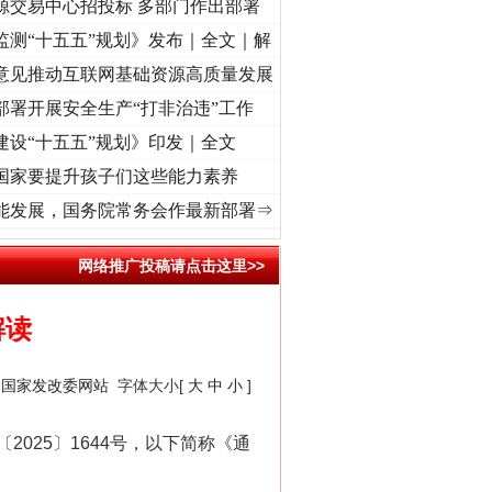
源交易中心招投标 多部门作出部署
监测“十五五”规划》发布｜全文｜解
意见推动互联网基础资源高质量发展
部署开展安全生产“打非治违”工作
建设“十五五”规划》印发｜全文
国家要提升孩子们这些能力素养
记初心使命 奋进复兴征程丨“转折之城”激荡..
·[视频]
牢记初心使命 奋进复兴征程丨红船起
能发展，国务院常务会作最新部署⇒
网络推广投稿请点击这里>>
解读
、国家发改委网站
字体大小[
大
中
小
]
25〕1644号，以下简称《通