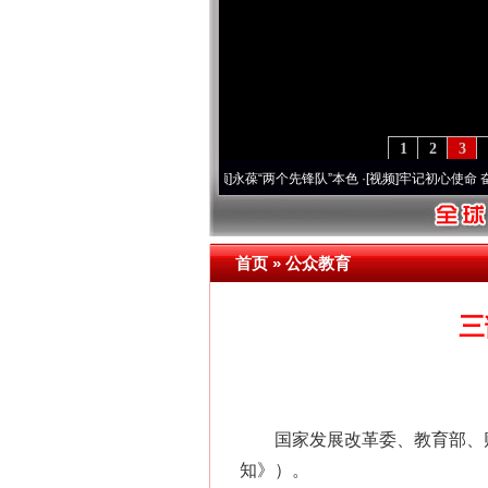
1
2
3
年 深刻改变雪域高原..
·[视频]
永葆“两个先锋队”本色
·[视频]
牢记初心使命 奋进复兴征
首页
»
公众教育
三
国家发展改革委、教育部、财政
知》）。