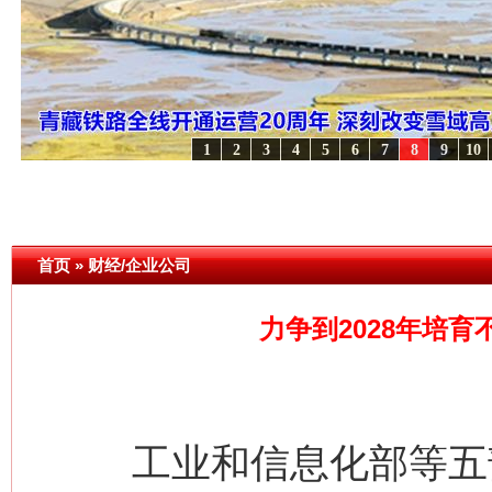
1
2
3
4
5
6
7
8
9
10
..
·[视频]
牢记初心使命 奋进复兴征程丨红船起航处 潮起..
·[视频]
一首歌的时间，读懂
首页
»
财经/企业公司
网上购药对药下症？
力争到2028年培育
工业和信息化部等五部